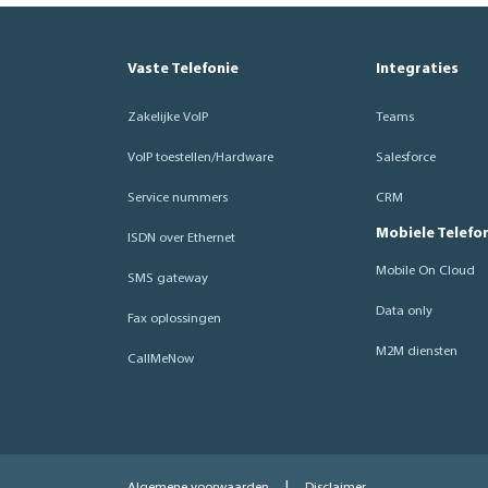
Vaste Telefonie
Integraties
Zakelijke VoIP
Teams
VoIP toestellen/Hardware
Salesforce
Service nummers
CRM
Mobiele Telefo
ISDN over Ethernet
Mobile On Cloud
SMS gateway
Data only
Fax oplossingen
M2M diensten
CallMeNow
|