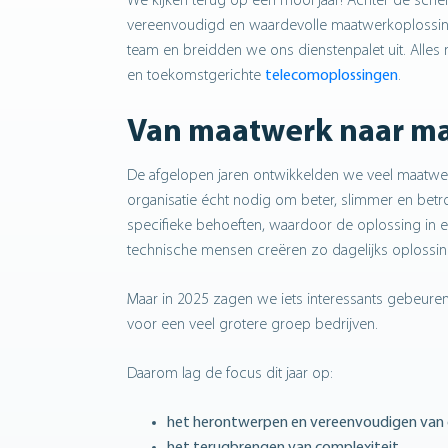
We kijken terug op een mooi jaar! Achter de s
vereenvoudigd en waardevolle maatwerkoplossinge
team en breidden we ons dienstenpalet uit. Alles
en toekomstgerichte
telecomoplossingen
.
Van maatwerk naar m
De afgelopen jaren ontwikkelden we veel maatwerk
organisatie écht nodig om beter, slimmer en be
specifieke behoeften, waardoor de oplossing in eer
technische mensen creëren zo dagelijks oplossing
Maar in 2025 zagen we iets interessants gebeuren.
voor een veel grotere groep bedrijven.
Daarom lag de focus dit jaar op:
het herontwerpen en vereenvoudigen van