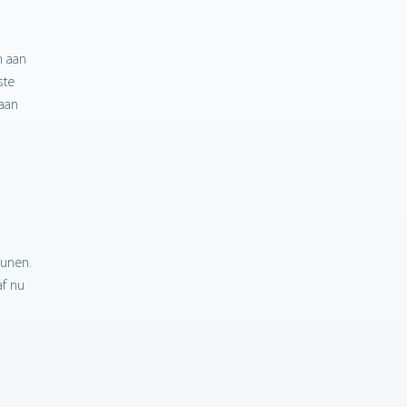
n aan
ste
gaan
eunen.
f nu