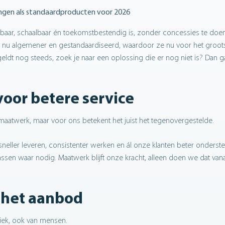
ngen als standaardproducten voor 2026
ar, schaalbaar én toekomstbestendig is, zonder concessies te doe
 zijn nu algemener en gestandaardiseerd, waardoor ze nu voor het groot
k geldt nog steeds, zoek je naar een oplossing die er nog niet is? Dan 
voor betere service
 maatwerk, maar voor ons betekent het juist het tegenovergestelde.
neller leveren, consistenter werken en ál onze klanten beter onderst
n waar nodig. Maatwerk blijft onze kracht, alleen doen we dat vana
 het aanbod
niek, ook van mensen.