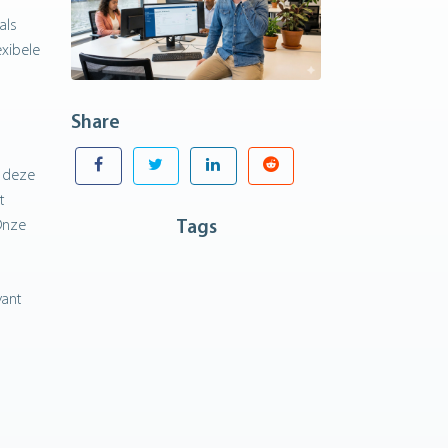
als
exibele
Share
t deze
t
 Onze
Tags
vant