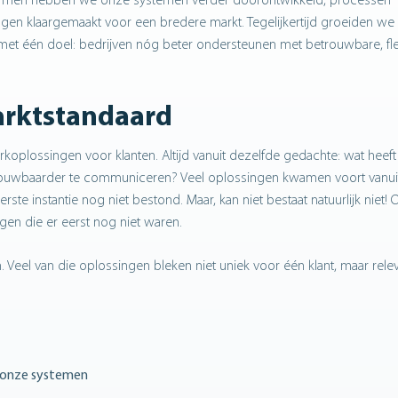
chermen hebben we onze systemen verder doorontwikkeld, processen
n klaargemaakt voor een bredere markt. Tegelijkertijd groeiden we 
 met één doel: bedrijven nóg beter ondersteunen met betrouwbare, fl
arktstandaard
oplossingen voor klanten. Altijd vanuit dezelfde gedachte: wat heef
trouwbaarder te communiceren? Veel oplossingen kwamen voort vanui
ste instantie nog niet bestond. Maar, kan niet bestaat natuurlijk niet!
en die er eerst nog niet waren.
 Veel van die oplossingen bleken niet uniek voor één klant, maar rele
 onze systemen