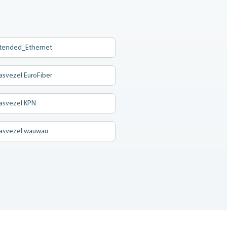
 Extended_Ethernet
lasvezel EuroFiber
Glasvezel KPN
Glasvezel wauwau