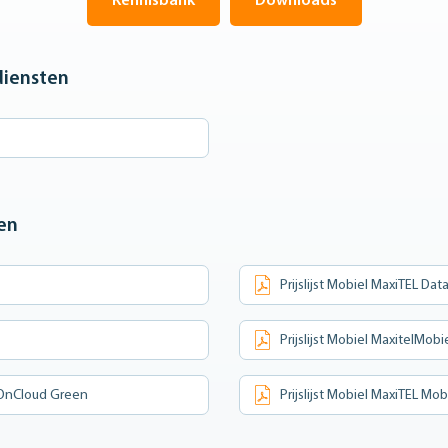
Kennisbank
Downloads
 diensten
ten
Prijslijst Mobiel MaxiTEL Da
Prijslijst Mobiel MaxitelMobi
leOnCloud Green
Prijslijst Mobiel MaxiTEL Mo