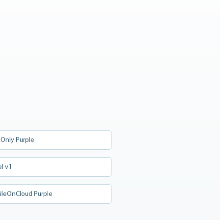
taOnly Purple
el v1
bileOnCloud Purple