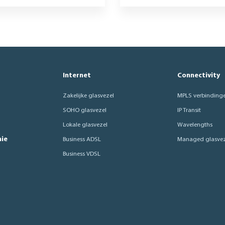
Internet
Connectivity
Zakelijke glasvezel
MPLS verbinding
SOHO glasvezel
IP Transit
Lokale glasvezel
Wavelengths
nie
Business ADSL
Managed glasvez
Business VDSL