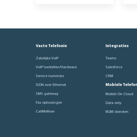
Vaste Telefonie
Integraties
Zakelijke VoIP
Teams
VoIP toestellen/Hardware
Salesforce
Service nummers
CRM
Mobiele Telefo
ISDN over Ethernet
SMS gateway
Mobile On Cloud
Fax oplossingen
Data only
CallMeNow
M2M diensten