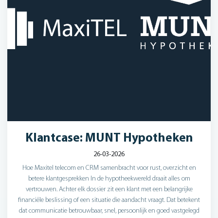
Klantcase: MUNT Hypotheken
26-03-2026
Hoe Maxitel telecom en CRM samenbracht voor rust, overzicht en
betere klantgesprekken In de hypotheekwereld draait alles om
vertrouwen. Achter elk dossier zit een klant met een belangrijke
financiële beslissing of een situatie die aandacht vraagt. Dat betekent
dat communicatie betrouwbaar, snel, persoonlijk en goed vastgelegd