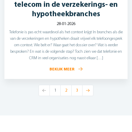
telecom in de verzekerings- en
hypotheekbranches
28-01-2026
Telefonie is pas echt waardevol als het context krijgt In branches als die
van de verzekeringen en hypotheken draait vrijwel elk telefoongesprek
om context. Wie belt er? Waar gaat het dossier over? Wat is eerder
besproken? En wat is de volgende stap? Toch zien we dat telefonie en
CRM in veel organisaties nog naast elkaar […]
BEKIJK MEER
Vorige
Volgende
1
2
3