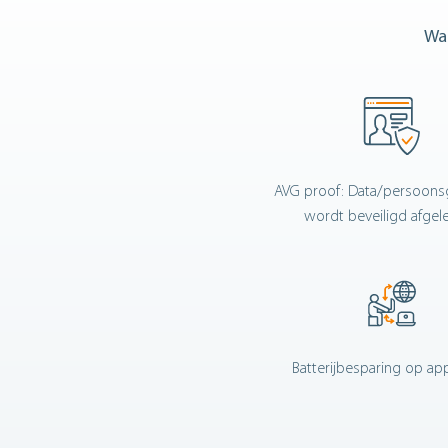
Waa
AVG proof: Data/persoon
wordt beveiligd afgel
Batterijbesparing op ap