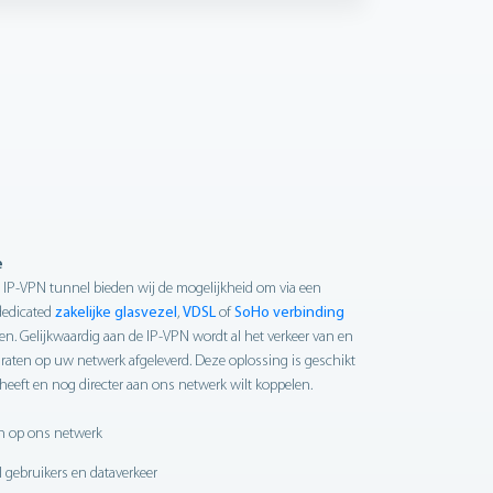
e
en IP-VPN tunnel bieden wij de mogelijkheid om via een
 dedicated
zakelijke glasvezel
,
VDSL
of
SoHo verbinding
eren. Gelijkwaardig aan de IP-VPN wordt al het verkeer van en
raten op uw netwerk afgeleverd. Deze oplossing is geschikt
 heeft en nog directer aan ons netwerk wilt koppelen.
en op ons netwerk
l gebruikers en dataverkeer