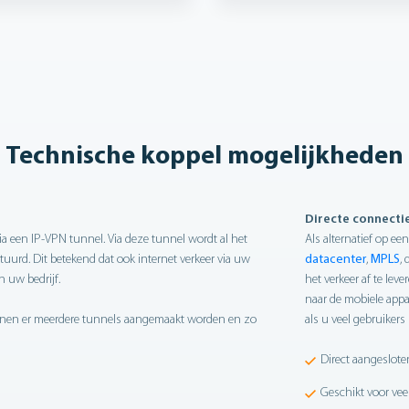
Technische koppel mogelijkheden
Directe connecti
ia een IP-VPN tunnel. Via deze tunnel wordt al het
Als alternatief op e
tuurd. Dit betekend dat ook internet verkeer via uw
datacenter
,
MPLS
,
n uw bedrijf.
het verkeer af te lev
naar de mobiele appa
kunnen er meerdere tunnels aangemaakt worden en zo
als u veel gebruikers
Direct aangeslot
Geschikt voor vee