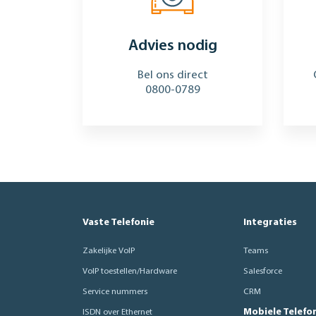
Advies nodig
Bel ons direct
0800-0789
Vaste Telefonie
Integraties
Zakelijke VoIP
Teams
VoIP toestellen/Hardware
Salesforce
Service nummers
CRM
Mobiele Telefo
ISDN over Ethernet