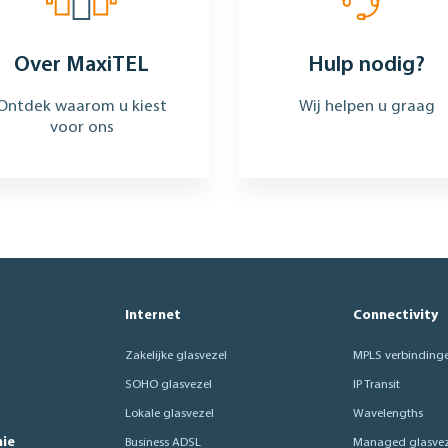
Over MaxiTEL
Hulp nodig?
Ontdek waarom u kiest
Wij helpen u graag
voor ons
Internet
Connectivity
Zakelijke glasvezel
MPLS verbinding
SOHO glasvezel
IP Transit
Lokale glasvezel
Wavelengths
nie
Business ADSL
Managed glasvez