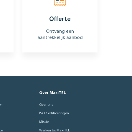
Offerte
Ontvang een
aantrekkelijk aanbod
Over MaxiTEL
en
Over ons
ISO Certificeringen
Missie
el
Werken bij MaxiTEL