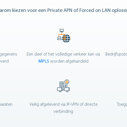
rom kiezen voor een Private APN of Forced on LAN oploss
sgegevens
Een deel of het volledige verkeer kan via
Bedrijfspol
everd
MPLS
worden afgehandeld
paraten
Veilig afgeleverd via IP-VPN of directe
Toega
verbinding