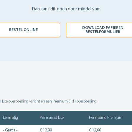
Dan kunt dit doen door middel van:
DOWNLOAD PAPIEREN
BESTEL ONLINE
BESTELFORMULIER
n Lite overboeking variant en een Premium (1:1) overboeking.
Eenmalig
Per maand Lite
Per maand Premium
- Gratis -
€ 12,00
€ 12,00