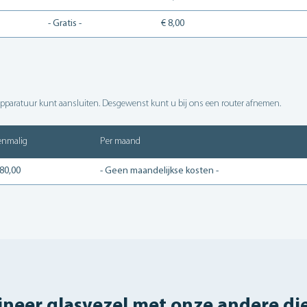
- Gratis -
€ 8,00
 apparatuur kunt aansluiten. Desgewenst kunt u bij ons een router afnemen.
enmalig
Per maand
 80,00
- Geen maandelijkse kosten -
neer glasvezel met onze andere di