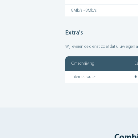
8Mb/s - 8Mb/s
Extra's
Wij leveren de dienst zo af dat u uw eigen
Omschrijving
E
Internet router
€
Combi