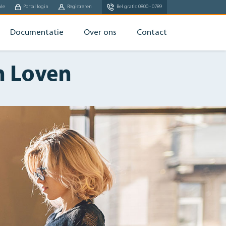
ale
Portal login
Registreren
Bel gratis: 0800 - 0789
Documentatie
Over ons
Contact
n Loven