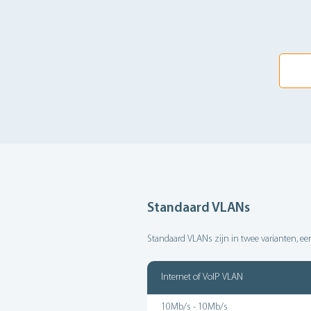
Standaard VLANs
Standaard VLANs zijn in twee varianten, ee
Internet of VoIP VLAN
10Mb/s - 10Mb/s