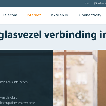
Blog
Wholes
Telecom
Internet
M2M en IoT
Connectivity
 glasvezel verbinding i
sten zoals internet en
van dit lokale
n backup diensten over deze