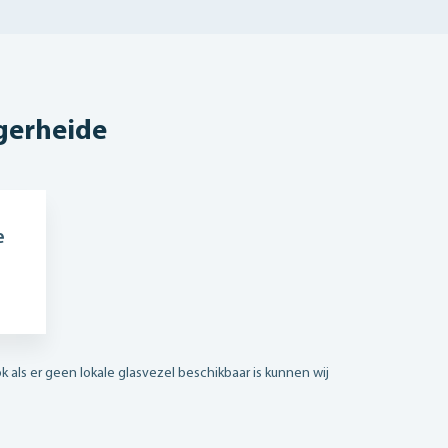
gerheide
e
ok als er geen lokale glasvezel beschikbaar is kunnen wij