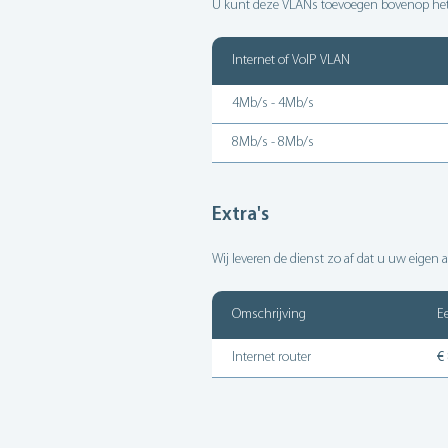
U kunt deze VLANs toevoegen bovenop het
Internet of VoIP VLAN
4Mb/s - 4Mb/s
8Mb/s - 8Mb/s
Extra's
Wij leveren de dienst zo af dat u uw eigen
Omschrijving
E
Internet router
€