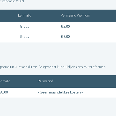
 standaard VLAN.
Eenmalig
Per maand Premium
- Gratis -
€ 5,00
- Gratis -
€ 8,00
 apparatuur kunt aansluiten. Desgewenst kunt u bij ons een router afnemen.
enmalig
Per maand
 80,00
- Geen maandelijkse kosten -