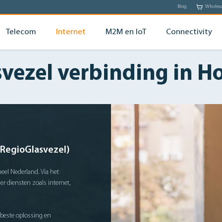
Blog
Wholes
Telecom
Internet
M2M en IoT
Connectivity
svezel verbinding in 
(RegioGlasvezel)
eel Nederland. Via het
r diensten zoals internet,
 beste oplossing en