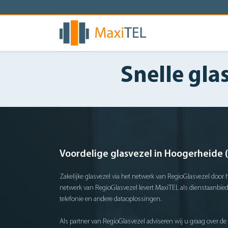
Snelle gla
Voordelige glasvezel in Hoogerheide 
Zakelijke glasvezel via het netwerk van RegioGlasvezel door h
netwerk van RegioGlasvezel levert MaxiTEL als dienstaanbiede
telefonie en andere dataoplossingen.
Als partner van RegioGlasvezel adviseren wij u graag over de